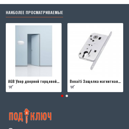
НАИБОЛЕЕ ПРОСМАТРИВАЕМЫЕ
AGB Упор дверной торцевой D003201593 (черный)
Bonaiti Защелка магнитная B-FOURTY MATT CROME под цилиндр с отв.планкой 190 мм, матовый хром