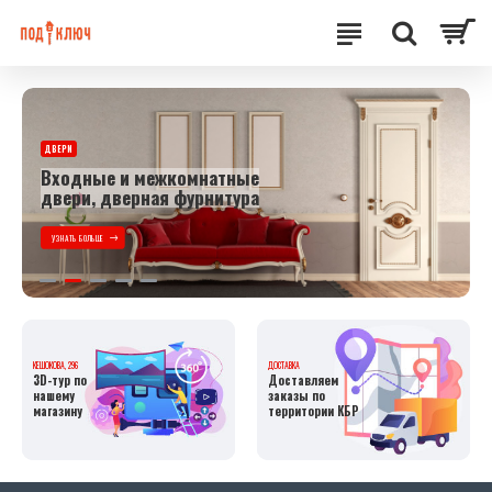
ДВЕРИ
Входные и межкомнатные
двери, дверная фурнитура
УЗНАТЬ БОЛЬШЕ
КЕШОКОВА, 296
ДОСТАВКА
3D-тур по
Доставляем
нашему
заказы по
магазину
территории КБР