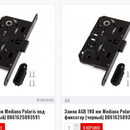
SC-00039364
AGB
м Mediana Polaris под
Замок AGB 190 мм Mediana Polar
ый) В061625093591
фиксатор (черный) В06162509
НУ
В КОРЗИНУ