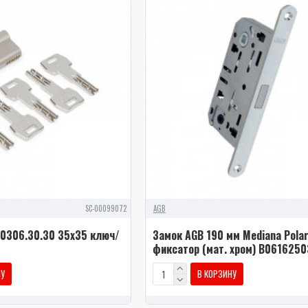
SC-00099072
AGB
0306.30.30 35x35 ключ/
Замок AGB 190 мм Mediana Polar
фиксатор (мат. хром) В061625
НУ
В КОРЗИНУ