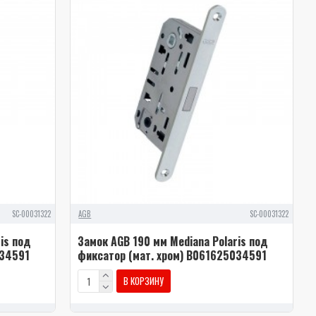
SC-00031322
AGB
SC-00031322
is под
Замок AGB 190 мм Mediana Polaris под
034591
фиксатор (мат. хром) В061625034591
В КОРЗИНУ