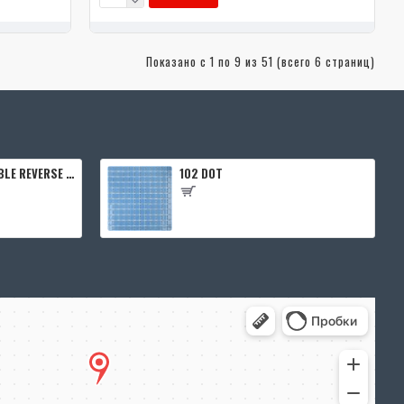
Показано с 1 по 9 из 51 (всего 6 страниц)
Дверной блок INVISIBLE REVERSE 0Z 2000*600 (190) L кромка 4 стор. Black Edition (2 петли) Eclipse
102 DOT