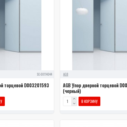
SC-00114044
AGB
ой торцевой D003201593
AGB Упор дверной торцевой D0
(черный)
НУ
В КОРЗИНУ