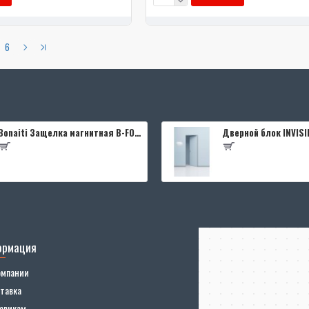
6
Bonaiti Защелка магнитная B-FOURTY MATT CROME под цилиндр с отв.планкой 190 мм, матовый хром
ормация
омпании
тавка
овикам