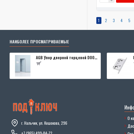
1
2
3
4
5
НАИБОЛЕЕ ПРОСМАТРИВАЕМЫЕ
AGB Упор дверной торцевой D003201593 (черный)
Инф
О к
г. Нальчик, ул. Кешокова, 296
Дос
+7 (965) 499-84-72
Опт