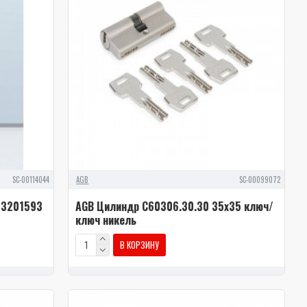
SC-00114044
AGB
SC-00099072
03201593
AGB Цилиндр C60306.30.30 35x35 ключ/
ключ никель
В КОРЗИНУ