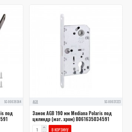
SC-00039364
AGB
SC-00031323
is под
Замок AGB 190 мм Mediana Polaris под
3591
цилиндр (мат. хром) В061635034591
В КОРЗИНУ