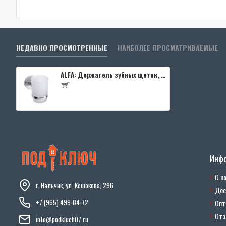
НЕДАВНО ПРОСМОТРЕННЫЕ
НАИБОЛЕЕ ПРОСМАТРИВАЕМЫЕ
ALFA: Держатель зубных щеток, стакан (стекло)
Инф
О к
г. Нальчик, ул. Кешокова, 296
Дос
+7 (965) 499-84-72
Опт
От
info@podkluch07.ru