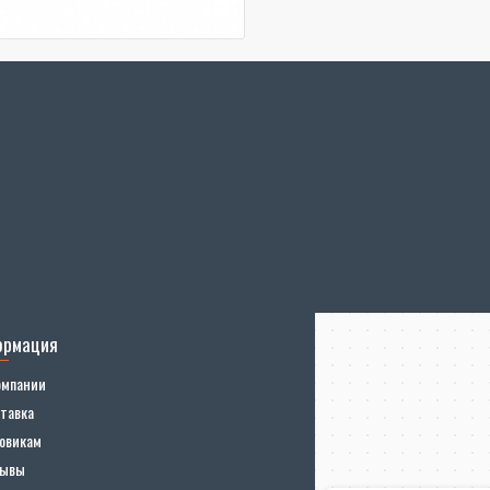
ормация
омпании
тавка
овикам
зывы