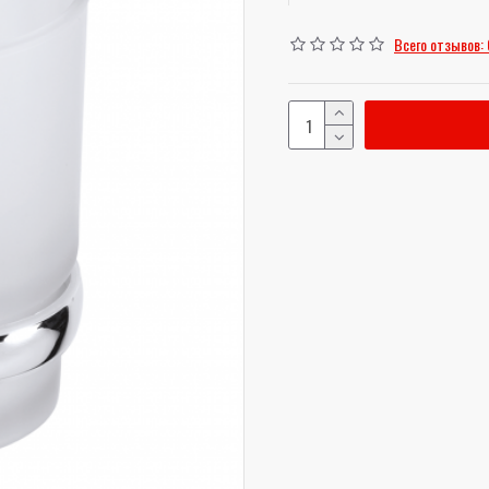
высота:
96 mm
Всего отзывов: 
ширина:
69 mm
глубина:
116 mm
Масса:
0.27 kg