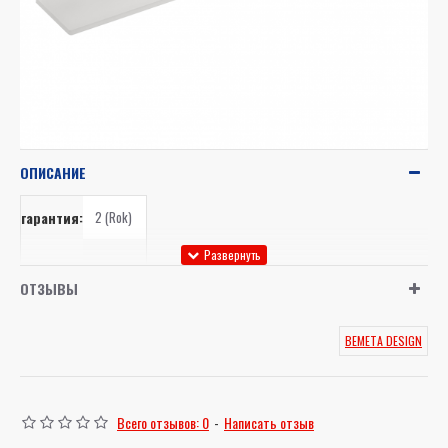
ОПИСАНИЕ
гарантия:
2 (Rok)
объем:
1 ml
ОТЗЫВЫ
высота:
21 mm
BEMETA DESIGN
ширина:
601 mm
глубина:
121 mm
Всего отзывов: 0
-
Написать отзыв