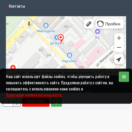
Контакты
Наш сайт использует файлы cookies, чтобы улучшить работу и
OK
повысить эффективность сайта. Продолжая работу с сайтом, вы
соглашаетесь с использованием нами cookies и
«Под ключ» г. Нальчик © 2022
Политикой конфиденциальности
.
В КОРЗИНУ
Разработка и поддержка сайта: DANIFO.RU
Политика конфиденциальности