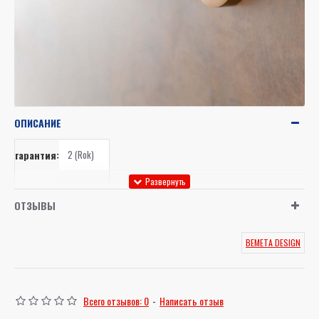
ОПИСАНИЕ
гарантия:
2 (Rok)
объем:
1 ml
ОТЗЫВЫ
высота:
56 mm
BEMETA DESIGN
ширина:
111 mm
глубина:
106 mm
Всего отзывов: 0
-
Написать отзыв