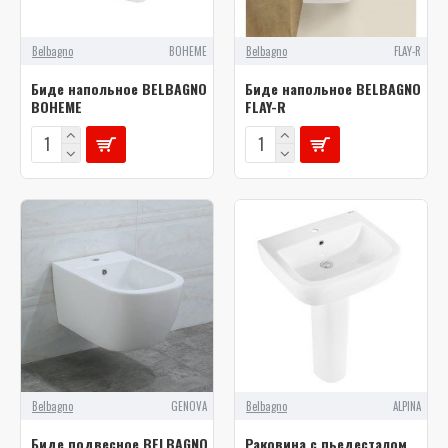
Belbagno
BOHEME
Belbagno
FLAY-R
Биде напольное BELBAGNO
Биде напольное BELBAGNO
BOHEME
FLAY-R
Belbagno
GENOVA
Belbagno
ALPINA
Биде подвесное BELBAGNO
Раковина с пьедесталом