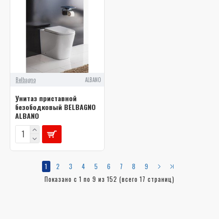
Belbagno
ALBANO
Унитаз приставной
безободковый BELBAGNO
ALBANO
1
2
3
4
5
6
7
8
9
Показано с 1 по 9 из 152 (всего 17 страниц)