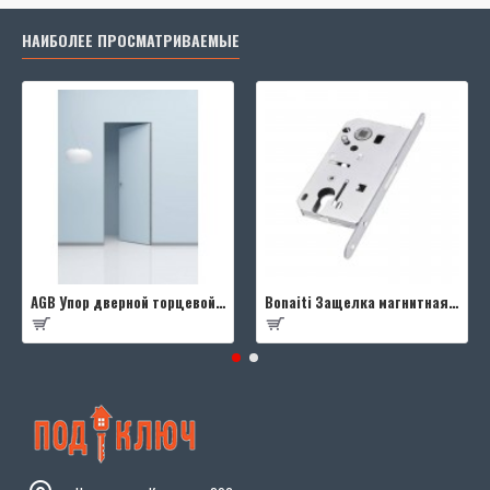
НАИБОЛЕЕ ПРОСМАТРИВАЕМЫЕ
AGB Упор дверной торцевой D003201593 (черный)
Bonaiti Защелка магнитная B-FOURTY MATT CROME под цилиндр с отв.планкой 190 мм, матовый хром