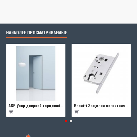
НАИБОЛЕЕ ПРОСМАТРИВАЕМЫЕ
AGB Упор дверной торцевой D003201593 (черный)
Bonaiti Защелка магнитная B-FOURTY MATT CROME под цилиндр с отв.планкой 190 мм, матовый хром