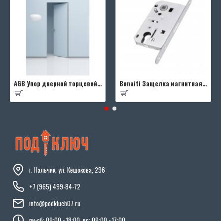
AGB Упор дверной торцевой D003201593 (черный)
Bonaiti Защелка магнитная B-FOURTY MATT CROME под цилиндр с отв.планкой 190 мм, матовый хром
г. Нальчик, ул. Кешокова, 296
+7 (965) 499-84-72
info@podkluch07.ru
пн-сб: 09:00 - 18:00, вс: 09:00 - 17:00