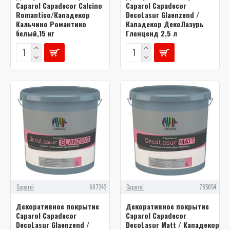
Caparol Capadecor Calcino
Caparol Capadecor
Romantico/Кападекор
DecoLasur Glaenzend /
Кальчино Романтико
Кападекор ДекоЛазурь
белый,15 кг
Гленценд 2,5 л
Caparol
607242
Caparol
785654
Декоративное покрытие
Декоративное покрытие
Caparol Capadecor
Caparol Capadecor
DecoLasur Glaenzend /
DecoLasur Matt / Кападекор