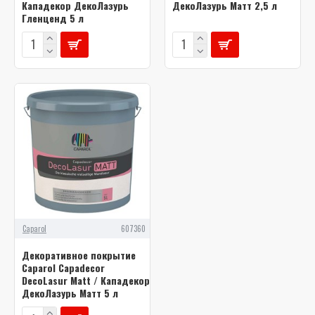
Кападекор ДекоЛазурь
ДекоЛазурь Матт 2,5 л
Гленценд 5 л
Caparol
607360
Декоративное покрытие
Caparol Capadecor
DecoLasur Matt / Кападекор
ДекоЛазурь Матт 5 л