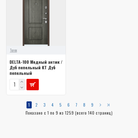
Torex
DELTA-100 Медный антик /
Дуб пепельный КТ Дуб
пепельный
1
2
3
4
5
6
7
8
9
Показано с 1 по 9 из 1259 (всего 140 страниц)