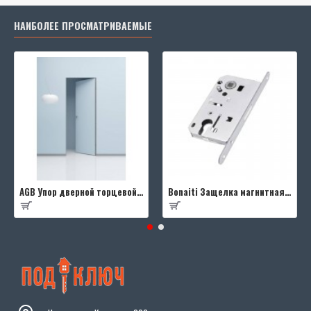
НАИБОЛЕЕ ПРОСМАТРИВАЕМЫЕ
AGB Упор дверной торцевой D003201593 (черный)
Bonaiti Защелка магнитная B-FOURTY MATT CROME под цилиндр с отв.планкой 190 мм, матовый хром