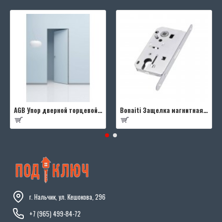
AGB Упор дверной торцевой D003201593 (черный)
Bonaiti Защелка магнитная B-FOURTY MATT CROME под цилиндр с отв.планкой 190 мм, матовый хром
г. Нальчик, ул. Кешокова, 296
+7 (965) 499-84-72