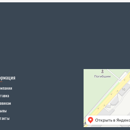
ормация
омпании
тавка
овикам
зывы
такты