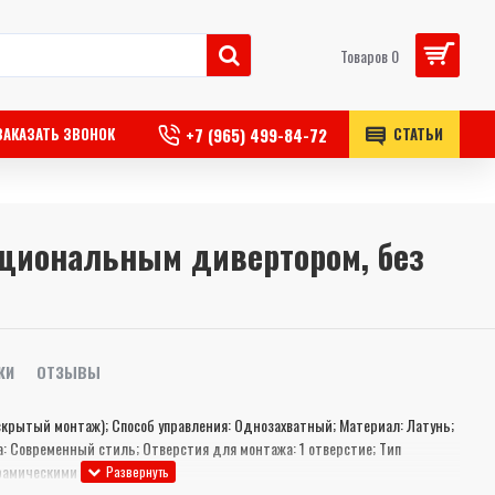
Товаров 0
+7 (965) 499-84-72
ЗАКАЗАТЬ ЗВОНОК
СТАТЬИ
кциональным дивертором, без
КИ
ОТЗЫВЫ
скрытый монтаж); Способ управления: Однозахватный; Материал: Латунь;
: Современный стиль; Отверстия для монтажа: 1 отверстие; Тип
ерамическими пластинами