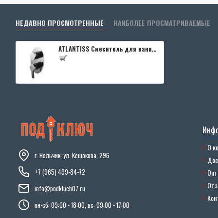
НЕДАВНО ПРОСМОТРЕННЫЕ
НАИБОЛЕЕ ПРОСМАТРИВАЕМЫЕ
ATLANTISS Смеситель для ванны и душа встраиваемый с 3х-функциональным дивертором, без аксессуаров, х
Инф
О к
г. Нальчик, ул. Кешокова, 296
Дос
+7 (965) 499-84-72
Опт
От
info@podkluch07.ru
Кон
пн-сб: 09:00 - 18:00, вс: 09:00 - 17:00