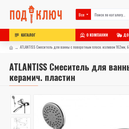
Все
КАТАЛОГ
О КОМПАНИИ
ДО
ATLANTISS Смеситель для ванны с поворотным плоск. изливом 162мм, б
ATLANTISS Смеситель для ванны
керамич. пластин