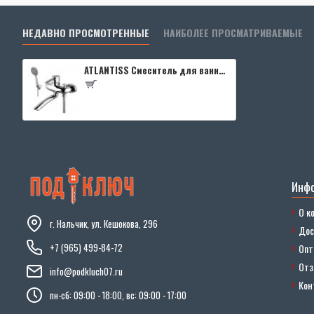
НЕДАВНО ПРОСМОТРЕННЫЕ
НАИБОЛЕЕ ПРОСМАТРИВАЕМЫЕ
ATLANTISS Смеситель для ванны с поворотным плоск. изливом 162мм, боковой дивертор с керамич. пластин
Инф
О к
г. Нальчик, ул. Кешокова, 296
Дос
+7 (965) 499-84-72
Опт
От
info@podkluch07.ru
Кон
пн-сб: 09:00 - 18:00, вс: 09:00 - 17:00