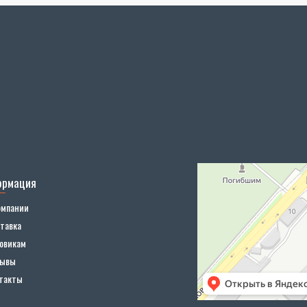
ормация
омпании
тавка
овикам
зывы
такты