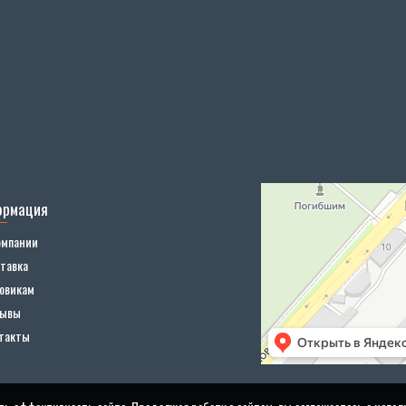
ормация
омпании
тавка
овикам
зывы
такты