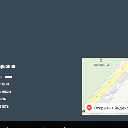
ормация
омпании
тавка
овикам
зывы
такты