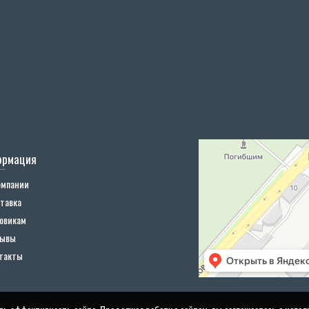
ормация
омпании
тавка
овикам
зывы
такты