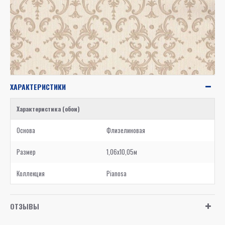
ХАРАКТЕРИСТИКИ
Характеристика (обои)
Основа
Флизелиновая
Размер
1,06x10,05м
Коллекция
Pianosa
ОТЗЫВЫ