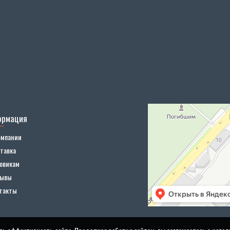
ормация
омпании
тавка
овикам
зывы
такты