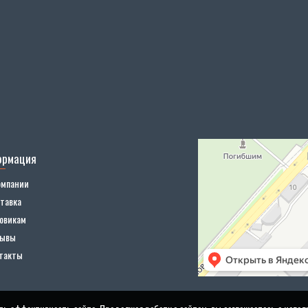
ормация
омпании
тавка
овикам
зывы
такты