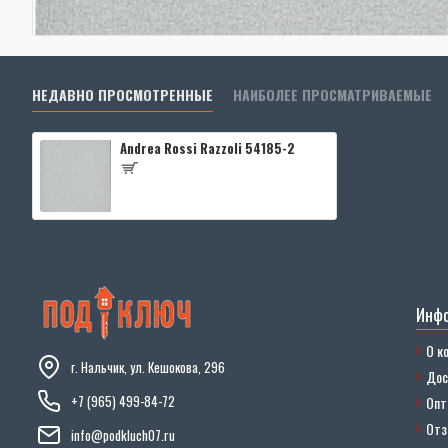
НЕДАВНО ПРОСМОТРЕННЫЕ
НАИБОЛЕЕ ПРОСМАТРИВАЕМЫЕ
Andrea Rossi Razzoli 54185-2
Инф
О к
г. Нальчик, ул. Кешокова, 296
Дос
+7 (965) 499-84-72
Опт
От
info@podkluch07.ru