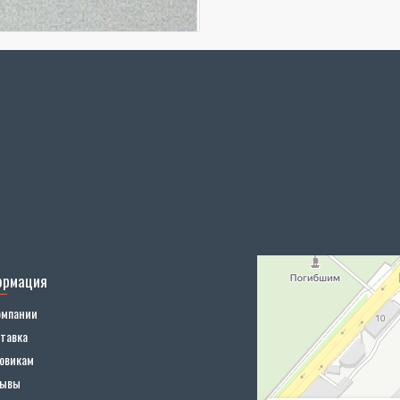
ормация
омпании
тавка
овикам
зывы