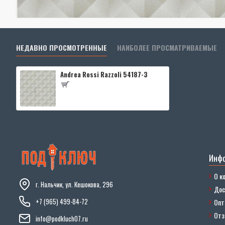
НЕДАВНО ПРОСМОТРЕННЫЕ
НАИБОЛЕЕ ПРОСМАТРИВАЕМЫЕ
Andrea Rossi Razzoli 54187-3
Инф
О к
г. Нальчик, ул. Кешокова, 296
Дос
+7 (965) 499-84-72
Опт
От
info@podkluch07.ru