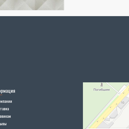
ормация
омпании
тавка
овикам
зывы