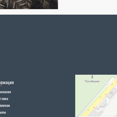
ормация
омпании
тавка
овикам
зывы