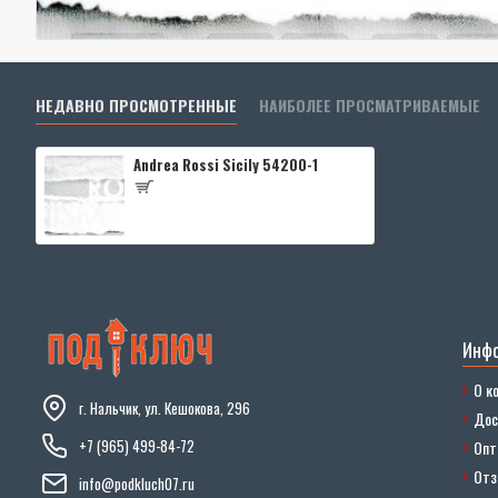
НЕДАВНО ПРОСМОТРЕННЫЕ
НАИБОЛЕЕ ПРОСМАТРИВАЕМЫЕ
Andrea Rossi Sicily 54200-1
Инф
О к
г. Нальчик, ул. Кешокова, 296
Дос
+7 (965) 499-84-72
Опт
От
info@podkluch07.ru