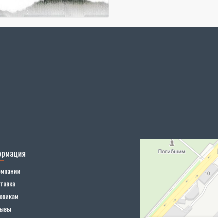
ормация
омпании
тавка
овикам
зывы