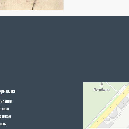
ормация
омпании
тавка
овикам
зывы