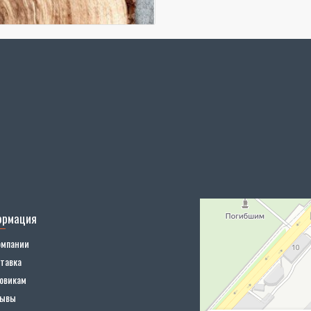
ормация
омпании
тавка
овикам
зывы