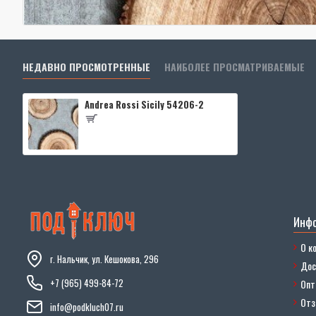
НЕДАВНО ПРОСМОТРЕННЫЕ
НАИБОЛЕЕ ПРОСМАТРИВАЕМЫЕ
Andrea Rossi Sicily 54206-2
Инф
О к
г. Нальчик, ул. Кешокова, 296
Дос
+7 (965) 499-84-72
Опт
От
info@podkluch07.ru