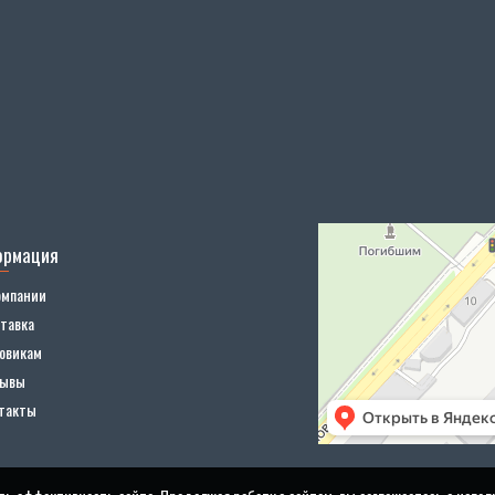
ормация
омпании
тавка
овикам
зывы
такты