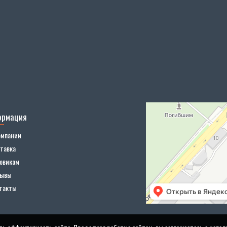
ормация
омпании
тавка
овикам
зывы
такты