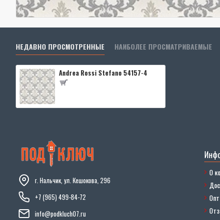
НЕДАВНО ПРОСМОТРЕННЫЕ
НАИБОЛЕЕ ПРОСМАТРИВАЕМЫЕ
Andrea Rossi Stefano 54157-4
Инф
О к
г. Нальчик, ул. Кешокова, 296
Дос
+7 (965) 499-84-72
Опт
От
info@podkluch07.ru