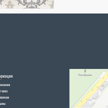
ормация
омпании
тавка
овикам
зывы