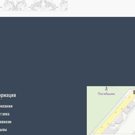
ормация
омпании
тавка
овикам
зывы