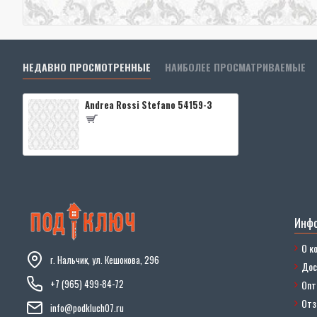
НЕДАВНО ПРОСМОТРЕННЫЕ
НАИБОЛЕЕ ПРОСМАТРИВАЕМЫЕ
Andrea Rossi Stefano 54159-3
Инф
О к
г. Нальчик, ул. Кешокова, 296
Дос
+7 (965) 499-84-72
Опт
От
info@podkluch07.ru