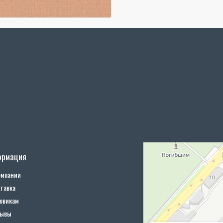
ормация
омпании
тавка
овикам
зывы