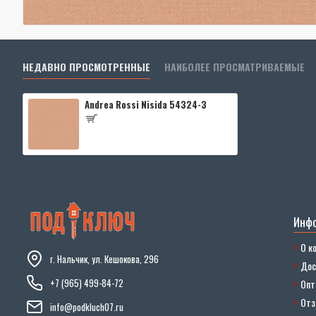
НЕДАВНО ПРОСМОТРЕННЫЕ
НАИБОЛЕЕ ПРОСМАТРИВАЕМЫЕ
Andrea Rossi Nisida 54324-3
Инф
О к
г. Нальчик, ул. Кешокова, 296
Дос
+7 (965) 499-84-72
Опт
От
info@podkluch07.ru