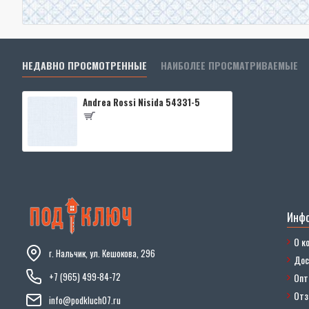
НЕДАВНО ПРОСМОТРЕННЫЕ
НАИБОЛЕЕ ПРОСМАТРИВАЕМЫЕ
Andrea Rossi Nisida 54331-5
Инф
О к
г. Нальчик, ул. Кешокова, 296
Дос
+7 (965) 499-84-72
Опт
От
info@podkluch07.ru