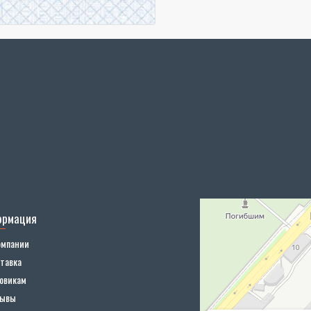
ормация
омпании
тавка
овикам
зывы