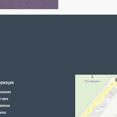
ормация
омпании
тавка
овикам
зывы