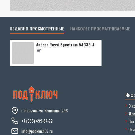
НЕДАВНО ПРОСМОТРЕННЫЕ
НАИБОЛЕЕ ПРОСМАТРИВАЕМЫЕ
Andrea Rossi Spectrum 54333-4
Инф
О к
г. Нальчик, ул. Кешокова, 296
Дос
+7 (965) 499-84-72
Опт
От
info@podkluch07.ru