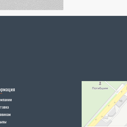
ормация
омпании
тавка
овикам
зывы