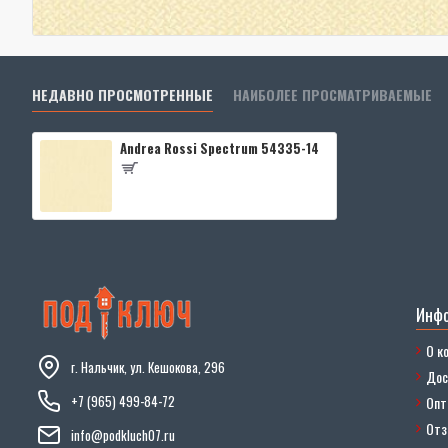
НЕДАВНО ПРОСМОТРЕННЫЕ
НАИБОЛЕЕ ПРОСМАТРИВАЕМЫЕ
Andrea Rossi Spectrum 54335-14
Инф
О к
г. Нальчик, ул. Кешокова, 296
Дос
+7 (965) 499-84-72
Опт
От
info@podkluch07.ru