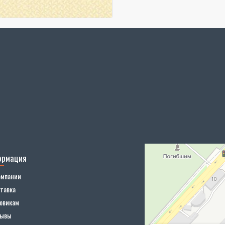
ормация
омпании
тавка
овикам
зывы