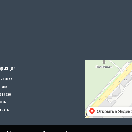
ормация
омпании
тавка
овикам
зывы
такты