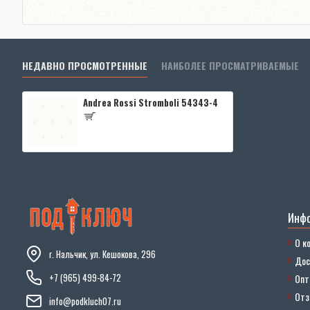
НЕДАВНО ПРОСМОТРЕННЫЕ
НАИБОЛЕЕ ПРОСМАТРИВАЕМЫЕ
Andrea Rossi Stromboli 54343-4
Инф
О к
г. Нальчик, ул. Кешокова, 296
Дос
+7 (965) 499-84-72
Опт
От
info@podkluch07.ru