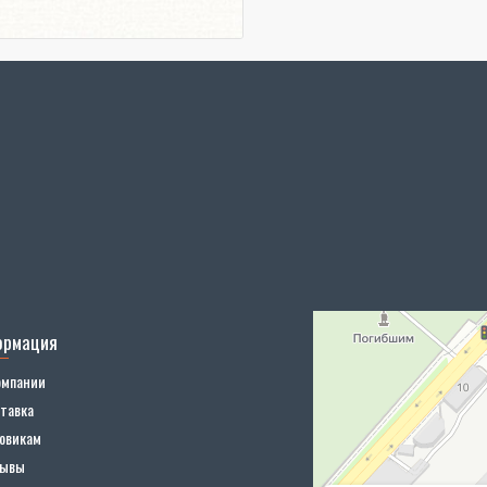
ормация
омпании
тавка
овикам
зывы