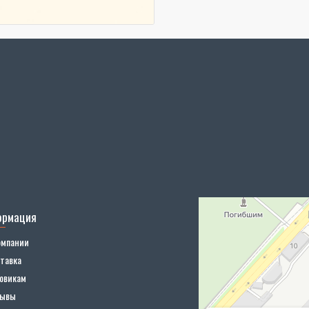
ормация
омпании
тавка
овикам
зывы