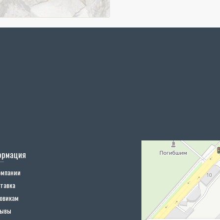
ормация
омпании
тавка
овикам
зывы