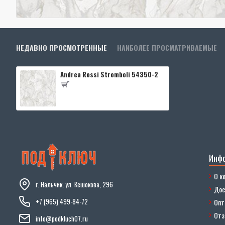
НЕДАВНО ПРОСМОТРЕННЫЕ
НАИБОЛЕЕ ПРОСМАТРИВАЕМЫЕ
Andrea Rossi Stromboli 54350-2
Инф
О к
г. Нальчик, ул. Кешокова, 296
Дос
+7 (965) 499-84-72
Опт
От
info@podkluch07.ru