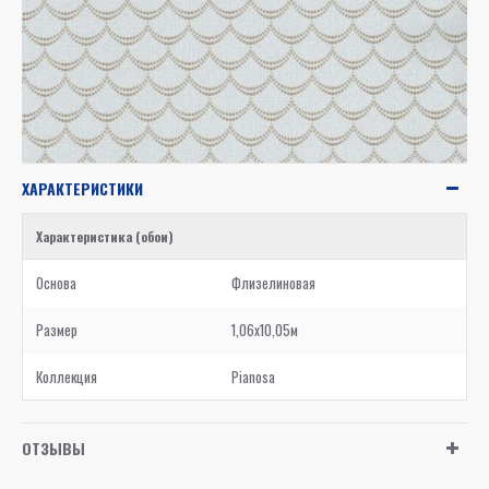
ХАРАКТЕРИСТИКИ
Характеристика (обои)
Основа
Флизелиновая
Размер
1,06x10,05м
Коллекция
Pianosa
ОТЗЫВЫ