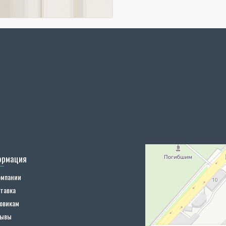
ормация
омпании
тавка
овикам
зывы