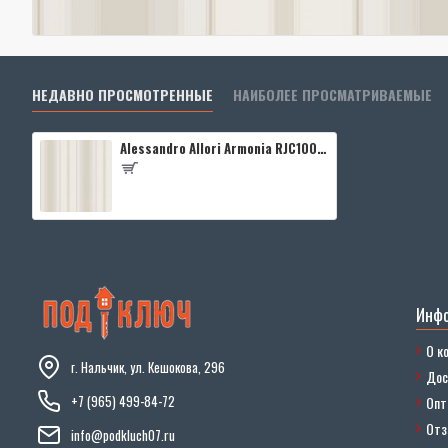
НЕДАВНО ПРОСМОТРЕННЫЕ
НАИБОЛЕЕ ПРОСМАТРИВАЕМЫЕ
Alessandro Allori Armonia RJC1003-9
Инф
О к
г. Нальчик, ул. Кешокова, 296
Дос
+7 (965) 499-84-72
Опт
От
info@podkluch07.ru