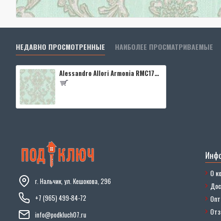
НЕДАВНО ПРОСМОТРЕННЫЕ
НАИБОЛЕЕ ПРОСМАТРИВАЕМЫЕ
Alessandro Allori Armonia RMC1703-5
Инф
О к
г. Нальчик, ул. Кешокова, 296
Дос
+7 (965) 499-84-72
Опт
От
info@podkluch07.ru