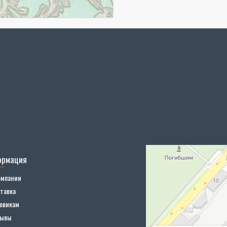
ормация
омпании
тавка
овикам
зывы