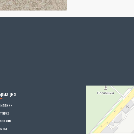
ормация
омпании
тавка
овикам
зывы