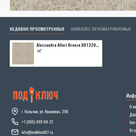
НЕДАВНО ПРОСМОТРЕННЫЕ
НАИБОЛЕЕ ПРОСМАТРИВАЕМЫЕ
Alessandro Allori Breeze RDT2204-4
Инф
О к
г. Нальчик, ул. Кешокова, 296
Дос
+7 (965) 499-84-72
Опт
От
info@podkluch07.ru