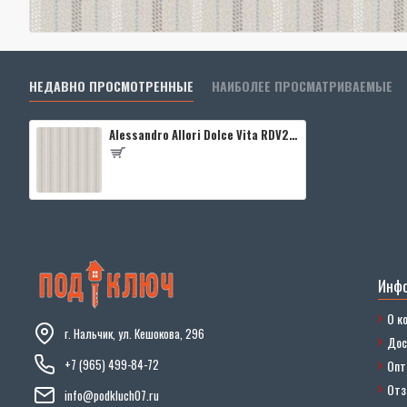
НЕДАВНО ПРОСМОТРЕННЫЕ
НАИБОЛЕЕ ПРОСМАТРИВАЕМЫЕ
Alessandro Allori Dolce Vita RDV2404-3
Инф
О к
г. Нальчик, ул. Кешокова, 296
Дос
+7 (965) 499-84-72
Опт
От
info@podkluch07.ru