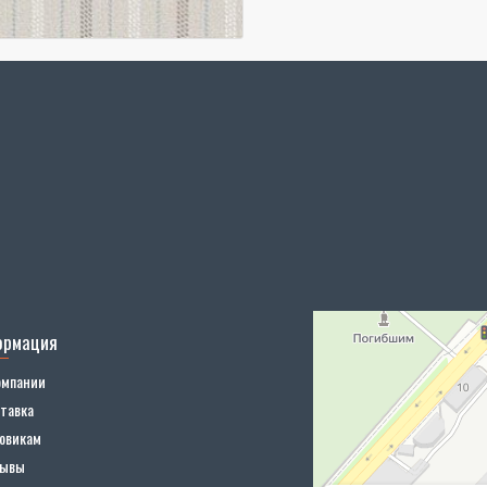
ормация
омпании
тавка
овикам
зывы