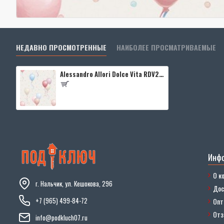
НЕДАВНО ПРОСМОТРЕННЫЕ
НАИБОЛЕЕ ПРОСМАТРИВАЕМЫЕ
Alessandro Allori Dolce Vita RDV2411-6
Инф
О к
г. Нальчик, ул. Кешокова, 296
Дос
+7 (965) 499-84-72
Опт
От
info@podkluch07.ru