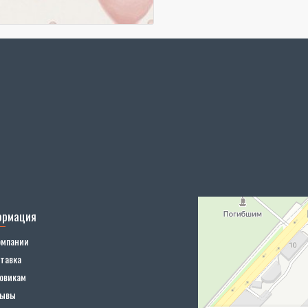
ормация
омпании
тавка
овикам
зывы