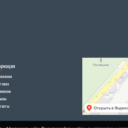
ормация
омпании
тавка
овикам
зывы
такты