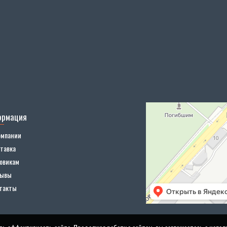
ормация
омпании
тавка
овикам
зывы
такты