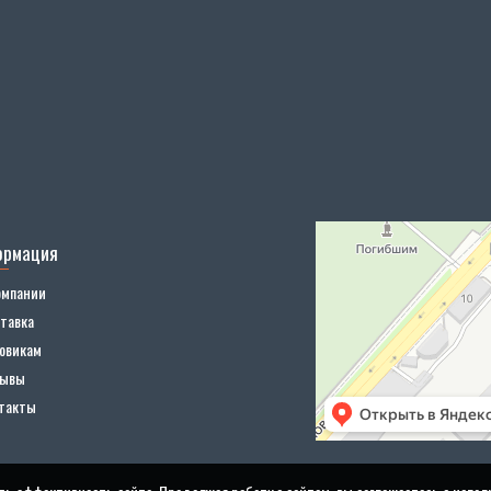
ормация
омпании
тавка
овикам
зывы
такты