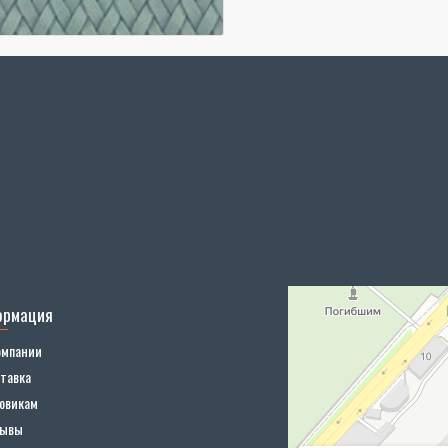
ормация
омпании
тавка
овикам
зывы