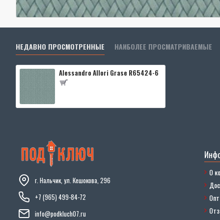
НЕДАВНО ПРОСМОТРЕННЫЕ
НАИБОЛЕЕ ПРОСМАТРИВАЕМЫЕ
Alessandro Allori Grase R65424-6
Инф
О к
г. Нальчик, ул. Кешокова, 296
Дос
+7 (965) 499-84-72
Опт
От
info@podkluch07.ru