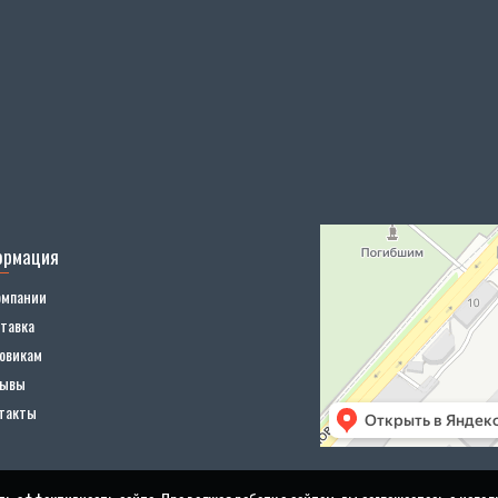
ормация
омпании
тавка
овикам
зывы
такты