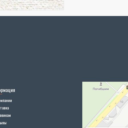
ормация
омпании
тавка
овикам
зывы