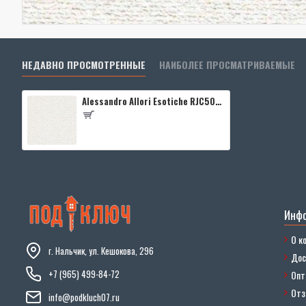
НЕДАВНО ПРОСМОТРЕННЫЕ
НАИБОЛЕЕ ПРОСМАТРИВАЕМЫЕ
Alessandro Allori Esotiche RJC5001-1
Инф
О к
г. Нальчик, ул. Кешокова, 296
Дос
+7 (965) 499-84-72
Опт
От
info@podkluch07.ru